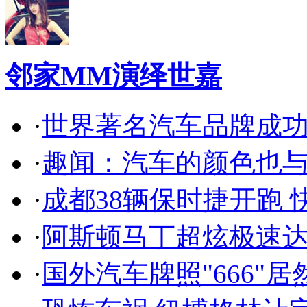
邻家MM演绎世嘉
·
世界著名汽车品牌成
·
趣闻：汽车的颜色也
·
成都38辆保时捷开跑 
·
阿斯顿马丁超炫极速达
·
国外汽车牌照"666"