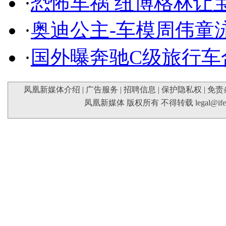
·
恐怖车祸 纽博格林让
·
奥迪公主-车模周伟童
·
国外曝奔驰C级旅行车
凤凰新媒体介绍
|
广告服务
|
招聘信息
|
保护隐私权
|
免责
凤凰新媒体 版权所有 不得转载
legal@if