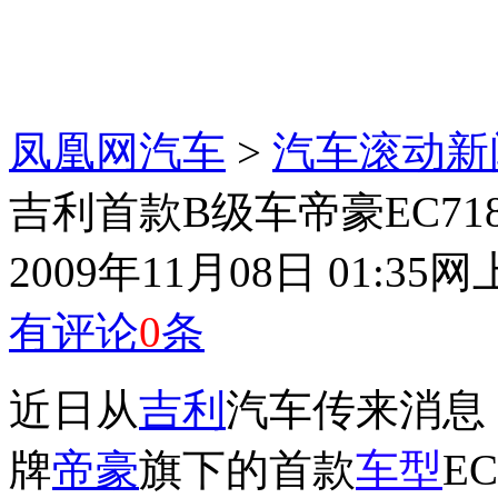
凤凰网汽车
>
汽车滚动新
吉利首款B级车帝豪EC7
2009年11月08日 01:35
网
有评论
0
条
近日从
吉利
汽车传来消息
牌
帝豪
旗下的首款
车型
E