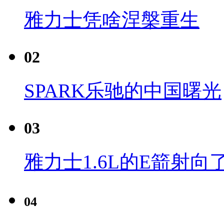
雅力士凭啥涅槃重生
02
SPARK乐驰的中国曙光
03
雅力士1.6L的E箭射向
04