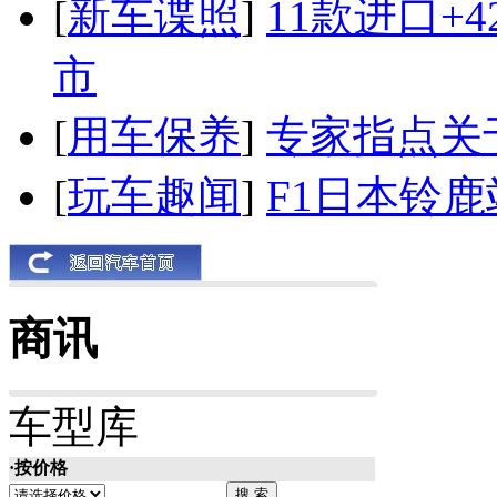
[
新车谍照
]
11款进口+
市
[
用车保养
]
专家指点关
[
玩车趣闻
]
F1日本铃
商讯
车型库
·按价格