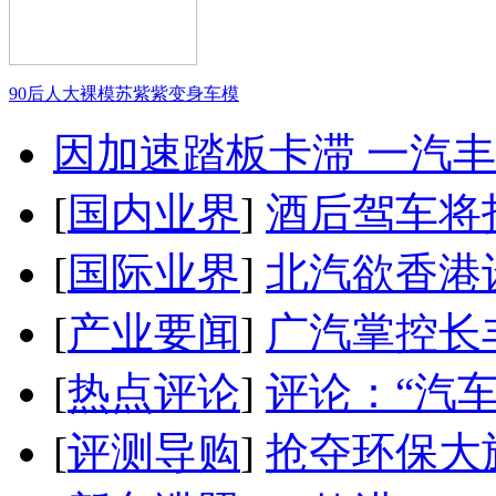
90后人大裸模苏紫紫变身车模
因加速踏板卡滞 一汽丰田
[
国内业界
]
酒后驾车将扣
[
国际业界
]
北汽欲香港
[
产业要闻
]
广汽掌控长
[
热点评论
]
评论：“汽
[
评测导购
]
抢夺环保大