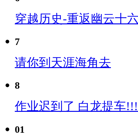
穿越历史-重返幽云十六
7
请你到天涯海角去
8
作业迟到了 白龙提车!!!
01