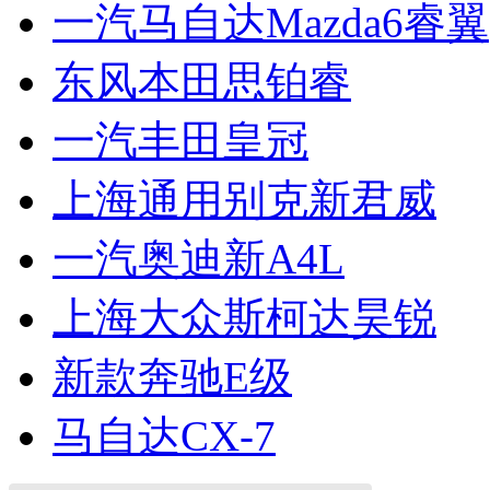
一汽马自达Mazda6睿翼
东风本田思铂睿
一汽丰田皇冠
上海通用别克新君威
一汽奥迪新A4L
上海大众斯柯达昊锐
新款奔驰E级
马自达CX-7