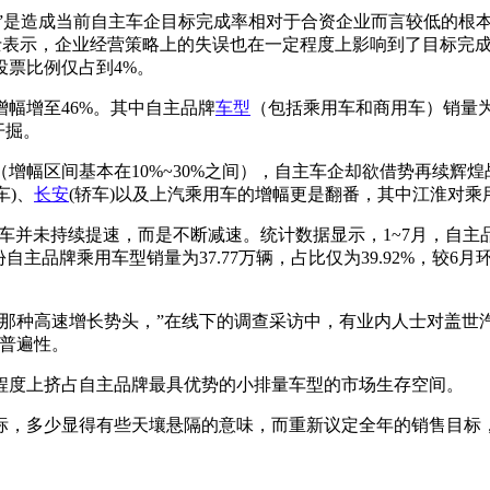
”是造成当前自主车企目标完成率相对于合资企业而言较低的根本因
人士表示，企业经营策略上的失误也在一定程度上影响到了目标完成
票比例仅占到4%。
增幅增至46%。其中自主品牌
车型
（包括乘用车和商用车）销量为
开掘。
（增幅区间基本在10%~30%之间），自主车企却欲借势再续辉煌
车)、
长安
(轿车)以及上汽乘用车的增幅更是翻番，其中江淮对乘
并未持续提速，而是不断减速。统计数据显示，1~7月，自主品牌乘
自主品牌乘用车型销量为37.77万辆，占比仅为39.92%，较6月
那种高速增长势头，”在线下的调查采访中，有业内人士对盖世
有普遍性。
程度上挤占自主品牌最具优势的小排量车型的市场生存空间。
标，多少显得有些天壤悬隔的意味，而重新议定全年的销售目标