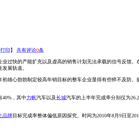
【
打印
】
共有评论
0
条
企业过快的产能扩充以及虚高的销售计划无法承载的信号反馈。
性发展轨道。
些年初雄心勃勃制定较高年销目标的整车企业显得有些猝不及防。欲
40%，其中
力帆
汽车以及
长城
汽车的上半年完成率分别仅为26.29
主品牌
目标完成率整体偏低原因探究。时间为2010年8月9日至20