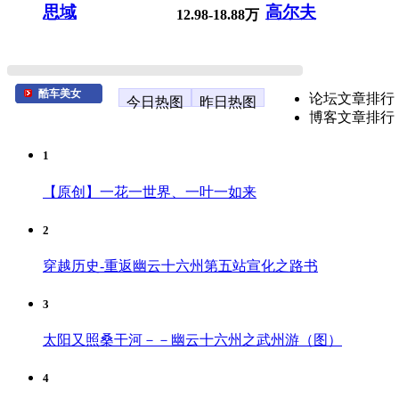
思域
高尔夫
12.98-18.88万
酷车美女
论坛文章排行
今日热图
昨日热图
博客文章排行
1
【原创】一花一世界、一叶一如来
2
穿越历史-重返幽云十六州第五站宣化之路书
3
太阳又照桑干河－－幽云十六州之武州游（图）
4