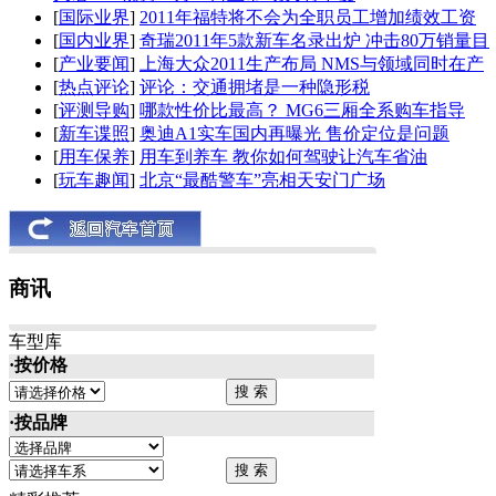
[
国际业界
]
2011年福特将不会为全职员工增加绩效工资
[
国内业界
]
奇瑞2011年5款新车名录出炉 冲击80万销量目
[
产业要闻
]
上海大众2011生产布局 NMS与领域同时在产
[
热点评论
]
评论：交通拥堵是一种隐形税
[
评测导购
]
哪款性价比最高？ MG6三厢全系购车指导
[
新车谍照
]
奥迪A1实车国内再曝光 售价定位是问题
[
用车保养
]
用车到养车 教你如何驾驶让汽车省油
[
玩车趣闻
]
北京“最酷警车”亮相天安门广场
商讯
车型库
·按价格
·按品牌