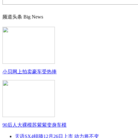
频道头条
Big News
小贝网上拍卖豪车受热捧
90后人大裸模苏紫紫变身车模
天语SX4锐骑12月26日上市 动力将不变