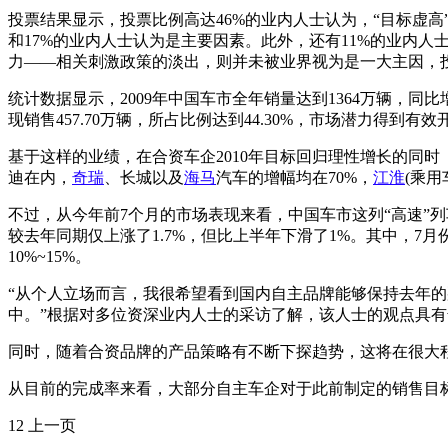
投票结果显示，投票比例高达46%的业内人士认为，“目标虚高
和17%的业内人士认为是主要因素。此外，还有11%的业内
力——相关刺激政策的淡出，则并未被业界视为是一大主因，投
统计数据显示，2009年中国车市全年销量达到1364万辆，同比
现销售457.70万辆，所占比例达到44.30%，市场潜力得到有效
基于这样的业绩，在合资车企2010年目标回归理性增长的同时
迪在内，
奇瑞
、长城以及
海马
汽车的增幅均在70%，
江淮
(乘用
不过，从今年前7个月的市场表现来看，中国车市这列“高速”列车
较去年同期仅上涨了1.7%，但比上半年下滑了1%。其中，7月份
10%~15%。
“从个人立场而言，我很希望看到国内自主品牌能够保持去年的
中。”根据对多位资深业内人士的采访了解，该人士的观点具
同时，随着合资品牌的产品策略有不断下探趋势，这将在很大
从目前的完成率来看，大部分自主车企对于此前制定的销售目
12 上一页