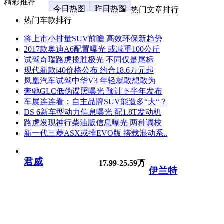
精彩推荐
今日热图
昨日热图
热门文章排行
热门车款排行
将上市小排量SUV前瞻 高效环保新趋势
2017款奥迪A6配置曝光 或减重100公斤
试驾奇瑞路虎揽胜极光 不同仅是尾标
现代新款i40价格公布 约合18.6万元起
凤凰汽车试驾中华V3 年轻就敢想敢为
奔驰GLC低伪谍照曝光 预计下半年发布
车展连连看：自主品牌SUV能造多“大“？
DS 6新车型动力信息曝光 配1.8T发动机
路虎发现神行柴油版信息曝光 两种调校
新一代三菱ASX或推EVO版 搭载混动系..
君威
17.99-25.59万
伊兰特