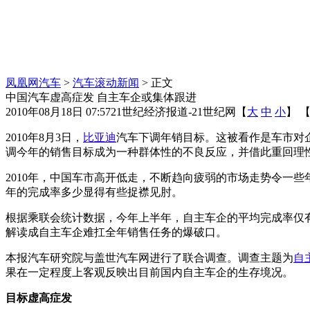
凤凰网汽车
>
汽车滚动新闻
> 正文
中国汽车虚高症发 自主车企或集体跟进
2010年08月18日 07:57
21世纪经济报道-21世纪网
【
大
中
小
】 
2010年8月3日，
比亚迪
汽车下调年销目标。这被看作是车市对
调今年的销售目标成为一种群体性的不良反应，并借此重回理
2010年，中国车市高开低走，不断趋向疲弱的市场走势令一
年的完成率多少显得有些捉襟见肘。
根据乘联会统计数据，今年上半年，自主车企的平均完成率仅有
解读成自主车企难扛全年销售任务的爆破口。
本报汽车研究院与盖世汽车网进行了联合调查。调查主题为
自
果在一定程度上客观反映出目前国内自主车企的生存境况。
目标虚高症发