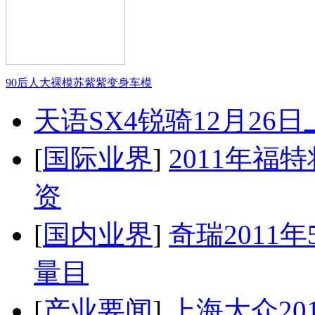
90后人大裸模苏紫紫变身车模
天语SX4锐骑12月26
[
国际业界
]
2011年
资
[
国内业界
]
奇瑞2011
量目
[
产业要闻
]
上海大众20