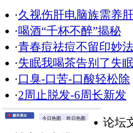
·
久视伤肝电脑族需养
·
喝酒“千杯不醉”揭秘
·
青春痘祛痘不留印妙
·
失眠我喝茶告别了失
·
口臭-口苦-口酸轻松除
·
2周止脱发-6周长新发
酷车美女
今日热图
昨日热图
论坛