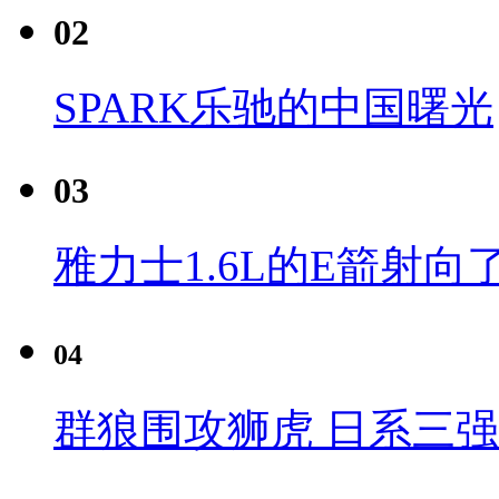
02
SPARK乐驰的中国曙光
03
雅力士1.6L的E箭射向
04
群狼围攻狮虎 日系三