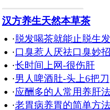
汉方养生天然本草茶
·
脱发喝茶就能止脱生
·
口臭惹人厌祛口臭妙
·
长时间上网-很伤肝
·
男人啤酒肚-头上6把刀
·
应酬多的人常用养肝
·
老胃病养胃的简单方