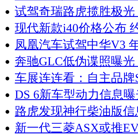
试驾奇瑞路虎揽胜极光
现代新款i40价格公布 约
凤凰汽车试驾中华V3 
奔驰GLC低伪谍照曝光
车展连连看：自主品牌S
DS 6新车型动力信息曝光
路虎发现神行柴油版信
新一代三菱ASX或推EV