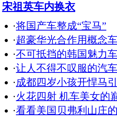
宋祖英车内换衣
·
将国产车整成“宝马”
·
超豪华光合作用概念
·
不可抵挡的韩国魅力
·
让人不得不叹服的汽
·
成都四岁小孩开悍马
·
火花四射 机车美女的
·
看看美国贝弗利山庄