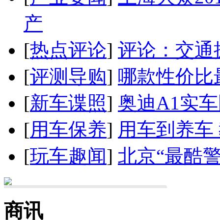
产
[
热点评论
]
评论：交通
[
评测导购
]
哪款性价比
[
新车谍照
]
奥迪A1实
[
用车保养
]
用车到养车
[
玩车趣闻
]
北京“最酷
商讯