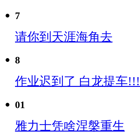
7
请你到天涯海角去
8
作业迟到了 白龙提车!!!
01
雅力士凭啥涅槃重生