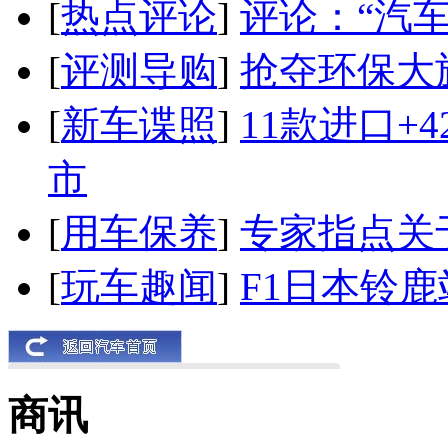
[
热点评论
]
评论：“汽
[
评测导购
]
抢夺环保大
[
新车谍照
]
11款进口+
市
[
用车保养
]
专家指点关
[
玩车趣闻
]
F1日本铃
商讯