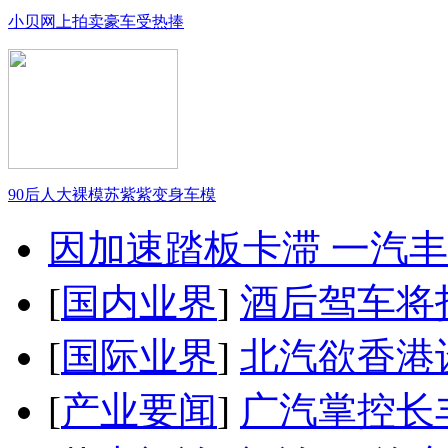
小贝网上拍卖豪车受热捧
90后人大裸模苏紫紫变身车模
因加速踏板卡滞 一汽丰田
[
国内业界
]
酒后驾车将扣
[
国际业界
]
北汽欲香港
[
产业要闻
]
广汽掌控长