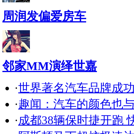
周润发偏爱房车
邻家MM演绎世嘉
·
世界著名汽车品牌成
·
趣闻：汽车的颜色也
·
成都38辆保时捷开跑 