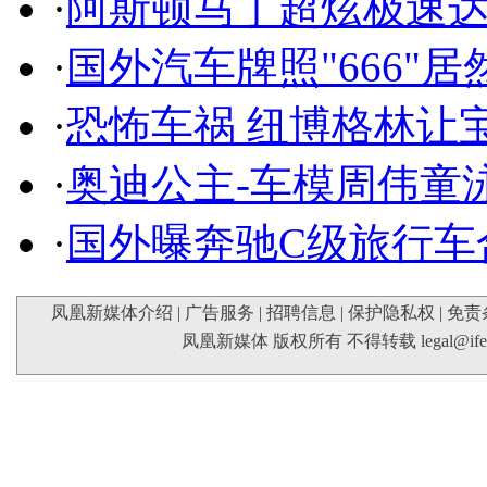
·
阿斯顿马丁超炫极速达
·
国外汽车牌照"666"
·
恐怖车祸 纽博格林让
·
奥迪公主-车模周伟童
·
国外曝奔驰C级旅行车
凤凰新媒体介绍
|
广告服务
|
招聘信息
|
保护隐私权
|
免责
凤凰新媒体 版权所有 不得转载
legal@if