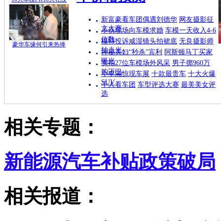
新富豪看车团偶遇刘德华
网友摄影征
文大赛
小伙现场向车模求婚
车模一天收入4-6
位数
模特投诉咸湿镜头拍裙底
无良摄影师
豪华车缘何引来热捧
拍走光
神秘夫妇“秒杀”宾利
阿斯顿马丁买家
曝光
实拍27位车模场外风采
男子掷960万
购迈巴
小李湘惊现车展
十款最贵车
十大火爆
SUV
千人看车团
车型评选大赛
最美美女评
选
相关专题：
新能源汽车补贴政策破局
相关报道：