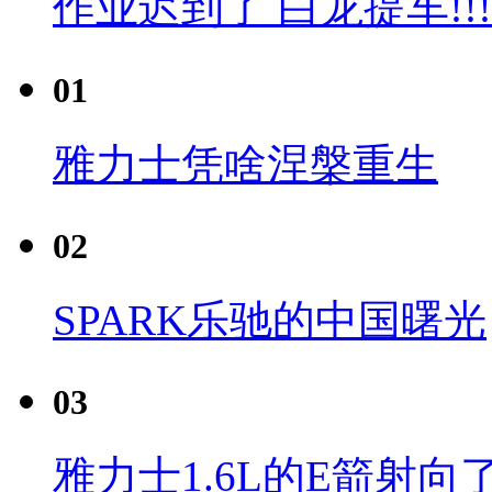
作业迟到了 白龙提车!!!
01
雅力士凭啥涅槃重生
02
SPARK乐驰的中国曙光
03
雅力士1.6L的E箭射向