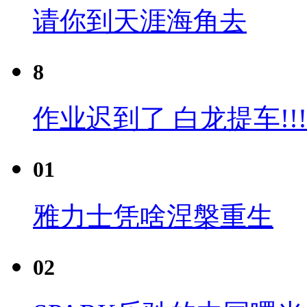
请你到天涯海角去
8
作业迟到了 白龙提车!!!
01
雅力士凭啥涅槃重生
02