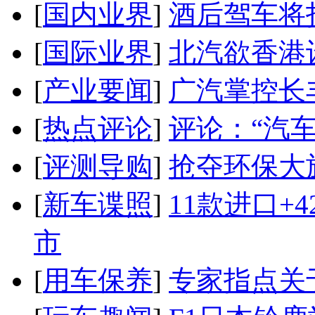
[
国内业界
]
酒后驾车将扣
[
国际业界
]
北汽欲香港
[
产业要闻
]
广汽掌控长
[
热点评论
]
评论：“汽
[
评测导购
]
抢夺环保大
[
新车谍照
]
11款进口+
市
[
用车保养
]
专家指点关