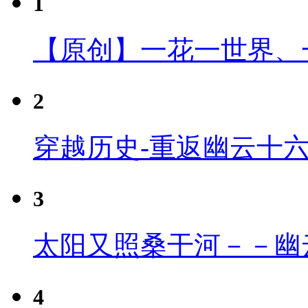
1
【原创】一花一世界、
2
穿越历史-重返幽云十
3
太阳又照桑干河－－幽
4