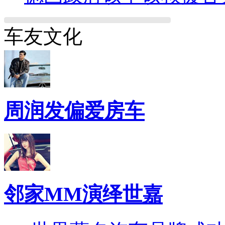
车友文化
周润发偏爱房车
邻家MM演绎世嘉