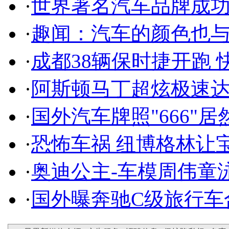
·
世界著名汽车品牌成
·
趣闻：汽车的颜色也
·
成都38辆保时捷开跑 
·
阿斯顿马丁超炫极速达
·
国外汽车牌照"666"
·
恐怖车祸 纽博格林让
·
奥迪公主-车模周伟童
·
国外曝奔驰C级旅行车