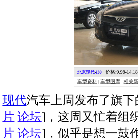
价格:9.98-14.1
北京现代
-
i30
车型资料
|
车型图库
|
相关
现代
汽车上周发布了旗下
片
论坛
]，这周又忙着组
片
论坛
]，似乎是想一鼓