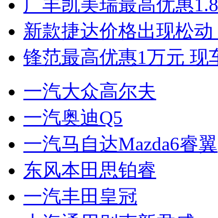
广丰凯美瑞最高优惠1.
新款捷达价格出现松动 
锋范最高优惠1万元 现
一汽大众高尔夫
一汽奥迪Q5
一汽马自达Mazda6睿翼
东风本田思铂睿
一汽丰田皇冠