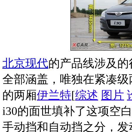
北京现代
的产品线涉及的
全部涵盖，唯独在紧凑级
的两厢
伊兰特
[
综述
图片
i30的面世填补了这项空白
手动挡和自动挡之分，发动