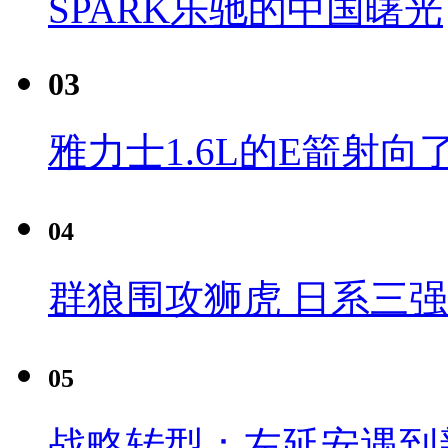
SPARK乐驰的中国曙光
03
雅力士1.6L的E箭射向
04
群狼围攻狮虎 日系三
05
战略转型：左延安遇到