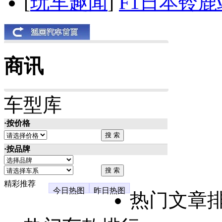
[
玩车趣闻
]
F1日本铃
商讯
车型库
·按价格
·按品牌
精彩推荐
今日热图
昨日热图
热门文章