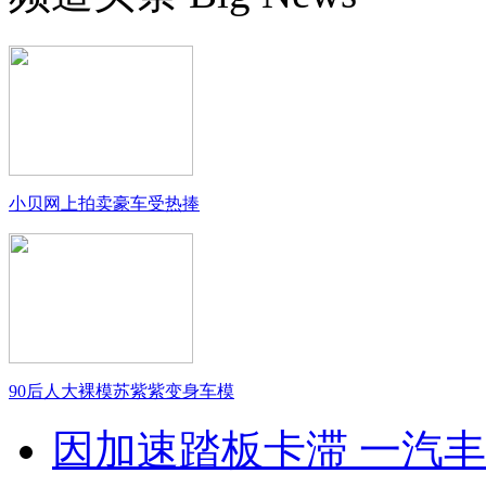
小贝网上拍卖豪车受热捧
90后人大裸模苏紫紫变身车模
因加速踏板卡滞 一汽丰田