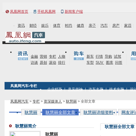
凤凰网首页
手机凤凰网
新闻客户端
资讯
财经
娱乐
体育
时尚
健康
亲子
汽车
房产
家居
金融
营销
专栏
人物
新车
行情
导购
试驾
访谈
原创
滚动
排行
车型
SUV
图库
问答
凤凰网汽车•专栏
企业精英
意见领袖
汽车名家
技术专家
设
凤凰网汽车
>
专栏
>
资深媒体人
>
耿慧丽
> 全部文章
耿慧丽
耿慧丽全部文章
耿慧丽详细资料
网友评
耿慧丽简介
耿慧丽全部文章
耿慧丽