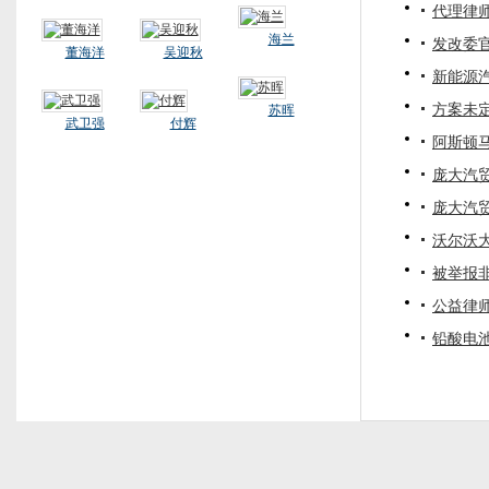
代理律
海兰
发改委
董海洋
吴迎秋
新能源
方案未
苏晖
武卫强
付辉
阿斯顿马
庞大汽
庞大汽
沃尔沃
被举报
公益律
铅酸电