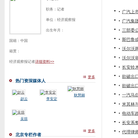
职务：记者
广汽上市
单位：经济观察报
广汽集团
三部委公
出生年月：
斯巴鲁
国籍：中国
沃尔沃
籍贯：
沃尔沃
经济观察报记者
详细资料>>
长安铃木
欲破出
更多
热门资深媒体人
欲破出
一汽马
耿慧丽
赵云
李安定
米其林
电动车
吴琼
长安系整
更多
代理律
北京专栏作者