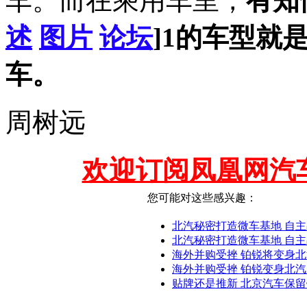
车。而在乘用车里，
有知
述
图片
论坛
]1的车型就
车。
周树远
欢迎订阅凤凰网汽
您可能对这些感兴趣：
北汽秘密打造微车基地 自
北汽秘密打造微车基地 自主
海外并购受挫 铂锐将变身
海外并购受挫 铂锐变身北
贴牌还是推新 北京汽车保