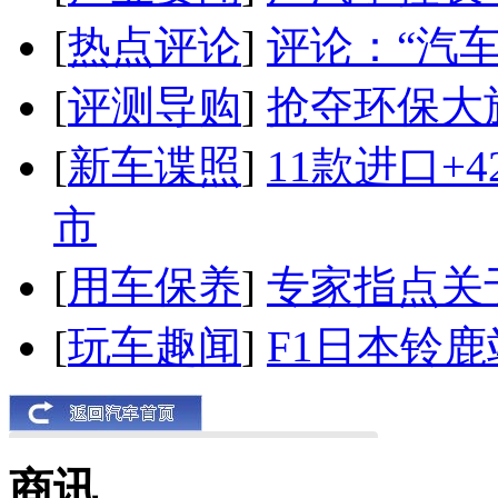
[
热点评论
]
评论：“汽
[
评测导购
]
抢夺环保大
[
新车谍照
]
11款进口+
市
[
用车保养
]
专家指点关
[
玩车趣闻
]
F1日本铃
商讯