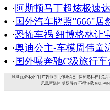
·
阿斯顿马丁超炫极速达
·
国外汽车牌照"666"
·
恐怖车祸 纽博格林让
·
奥迪公主-车模周伟童
·
国外曝奔驰C级旅行车
凤凰新媒体介绍
|
广告服务
|
招聘信息
|
保护隐私权
|
免责
凤凰新媒体 版权所有 不得转载
legal@if