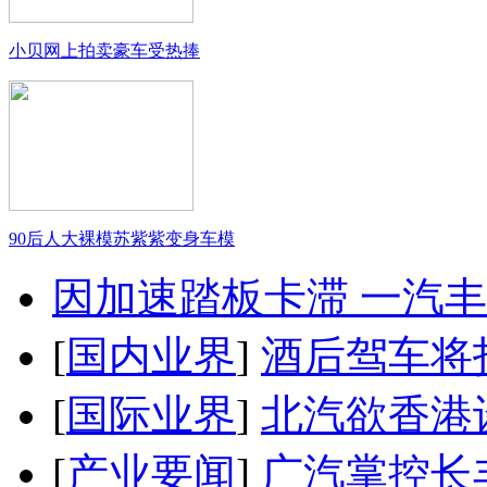
小贝网上拍卖豪车受热捧
90后人大裸模苏紫紫变身车模
因加速踏板卡滞 一汽丰田
[
国内业界
]
酒后驾车将扣
[
国际业界
]
北汽欲香港
[
产业要闻
]
广汽掌控长