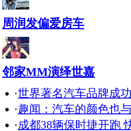
周润发偏爱房车
邻家MM演绎世嘉
·
世界著名汽车品牌成
·
趣闻：汽车的颜色也
·
成都38辆保时捷开跑 