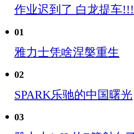
作业迟到了 白龙提车!!!
01
雅力士凭啥涅槃重生
02
SPARK乐驰的中国曙光
03