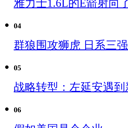
雅力士1.6L的E箭射向
04
群狼围攻狮虎 日系三
05
战略转型：左延安遇到
06