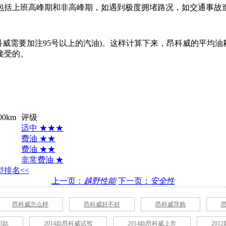
包括上班高峰期和非高峰期，如遇到极度拥堵路况，如交通事故
昂科威需要加注95号以上的汽油)。这样计算下来，昂科威的平均油耗为
接受的。
00km
评级
适中 ★★★
费油 ★★
费油 ★★
非常费油 ★
排名<<
上一页：
越野性能
下一页：
安全性
昂科威怎么样
昂科威好不好
昂科威导购
3款
2014款昂科威试驾
2014款昂科威上市
20