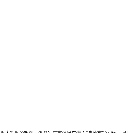
很大程度的改观，但是别克车还没有进入“省油车”的行列。现