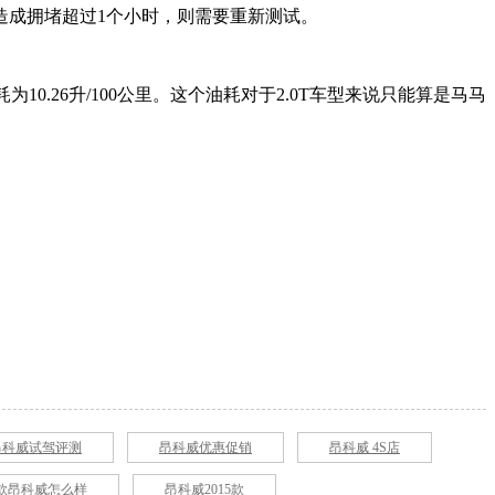
造成拥堵超过1个小时，则需要重新测试。
10.26升/100公里。这个油耗对于2.0T车型来说只能算是马马
昂科威试驾评测
昂科威优惠促销
昂科威 4S店
12款昂科威怎么样
昂科威2015款