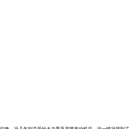
印象，近几年别克开始大力普及直喷发动机后，这一情况得到了