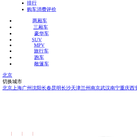
排行
购车消费评价
两厢车
三厢车
豪华车
SUV
MPV
旅行车
跑车
敞篷车
北京
切换城市
北京
上海
广州
沈阳
长春
昆明
长沙
天津
兰州
南京
武汉
南宁
重庆
西
2015款 别克昂科威 28T 四
配置
图片
报价
更多报告>>