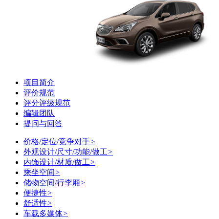
项目简介
评价规范
评分评级规范
编辑团队
提问与回答
价格/定位/竞争对手
>
外观设计/尺寸/功能/做工
>
内饰设计/材质/做工
>
乘坐空间
>
储物空间/行李厢
>
便捷性
>
舒适性
>
车载多媒体
>