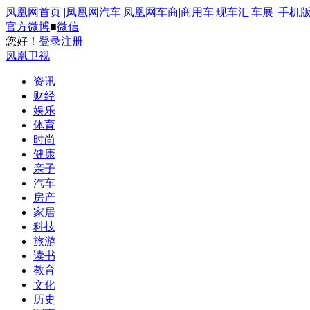
凤凰网首页
|
凤凰网汽车
|
凤凰网车商
|
商用车
|
现车汇
|
车展
|
手机
官方微博
■
微信
您好！
登录
注册
凤凰卫视
资讯
财经
娱乐
体育
时尚
健康
亲子
汽车
房产
家居
科技
旅游
读书
教育
文化
历史