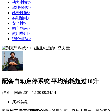
动力/性能
>
驾驶/操控
>
越野性能
>
实测油耗
>
安全性
>
购车指南
>
使用费用
>
结论/评级
>
配备自动启停系统 平均油耗超过10升
作者：闫磊 2014-12-30 09:34:14
实测油耗
凤凰汽车·购车消费评价报告
通用的车一直给人留有油耗偏高的