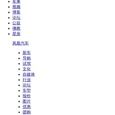
军事
视频
博客
论坛
公益
佛教
星座
凤凰汽车
新车
导购
试驾
文化
自媒体
行业
论坛
车型
报价
图片
优惠
团购