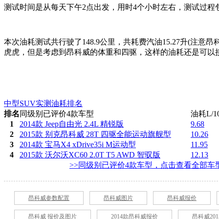
测试时间是从每天下午2点出发，用时4个小时左右，测试过程
本次油耗测试共行驶了148.9公里，共耗费汽油15.27升(注意
虎虎，但是考虑到昂科威的体重和四驱，这样的油耗还是可以
中型SUV实测油耗排名
排名
同级别已评价4款车型
油耗L/1
1
2014款 Jeep自由光 2.4L 精锐版
9.68
2
2015款 别克昂科威 28T 四驱全能运动旗舰型
10.26
3
2014款 宝马X4 xDrive35i M运动型
11.95
4
2015款 沃尔沃XC60 2.0T T5 AWD 智驭版
12.13
>>同级别已评价4款车型，点击查看全部车型
昂科威参数配置
昂科威图片
昂科威报价
昂科威 报价及图片
2014款昂科威报价
昂科威201