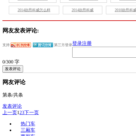
2014款昂科威怎么样
2014款昂科威
2010款昂科
网友发表评论:
登录
注册
支持
第三方登录
0/300 字
网友评论
第
条/共
条
发表评论
上一页
1
2
3
下一页
热门车
三厢车