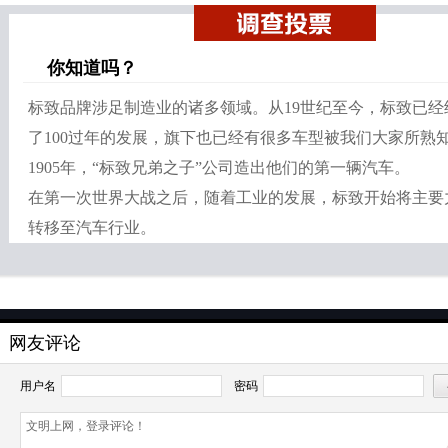
好像我也走过了这一段历史的感觉。
主持人 梁洪：我们有机会一定要看一看，走一下这条路。刚才听了鸿仓和侯爷讲
点点不同。我们今天和大家聚焦的这两个国家，一个是法国，一个是意大利，这
你知道吗？
自己的标志性品牌。所以要想聊这两个国家的汽车博物馆，鸿仓说说法国和意大
刘鸿仓：法国和意大利是个性比较放的开的，想象力特别丰富，他们的博物馆也
标致品牌涉足制造业的诸多领域。从19世纪至今，标致已经
国、意大利必须要去的博物馆的一个理由，特别有意思，故事特别多。
了100过年的发展，旗下也已经有很多车型被我们大家所熟
主持人 梁洪：我们先从法国一家汽车博物馆说起，到了法国之后，爱车的人一定
投票调查
1905年，“标致兄弟之子”公司造出他们的第一辆汽车。
然叫国家汽车博物馆，从规模，从展出的面积上，从特色上来讲应该是具备了一
在第一次世界大战之后，随着工业的发展，标致开始将主要
事。
转移至汽车行业。
刘鸿仓：看上去这个博物馆的外墙像一个大车间，实际上确实是一个大车间。Sch
人二战之前他们办了纺织厂，二战一打仗就荒废了，二战之后他们以这个为基础
有意思，本来应该在意大利生活，但是母亲离婚了，带着两个孩子回到布加迪的
这个纺织厂。有了钱以后这个兄弟俩之一的Fritz Schlumpf特别喜欢赛车和
特别执着的举动感动车圈里好多人，大家有富裕的布加迪都卖给他，他前前后后
网友评论
主持人 梁洪：这个博物馆有一个民间的俗称，就叫它布加迪博物馆。
刘鸿仓：对，他在不断的收藏收集当中，这个时候纺织工业开始衰落，生意开始
用户名
密码
洲人不再做比较低端的生意了，所以这个大厂房就空了，空了以后就放藏车，一
因为工人罢工，有各种各样的事情发生。还有一个开始欠账，银行追账，两个人