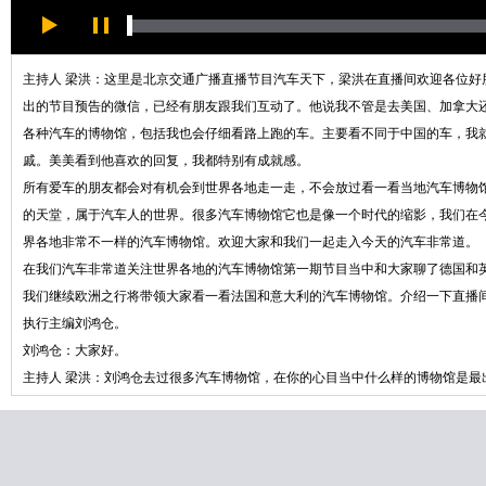
主持人 梁洪：这里是北京交通广播直播节目汽车天下，梁洪在直播间欢迎各位好
出的节目预告的微信，已经有朋友跟我们互动了。他说我不管是去美国、加拿大
各种汽车的博物馆，包括我也会仔细看路上跑的车。主要看不同于中国的车，我
戚。美美看到他喜欢的回复，我都特别有成就感。
所有爱车的朋友都会对有机会到世界各地走一走，不会放过看一看当地汽车博物
的天堂，属于汽车人的世界。很多汽车博物馆它也是像一个时代的缩影，我们在
界各地非常不一样的汽车博物馆。欢迎大家和我们一起走入今天的汽车非常道。
在我们汽车非常道关注世界各地的汽车博物馆第一期节目当中和大家聊了德国和
我们继续欧洲之行将带领大家看一看法国和意大利的汽车博物馆。介绍一下直播
执行主编刘鸿仓。
刘鸿仓：大家好。
主持人 梁洪：刘鸿仓去过很多汽车博物馆，在你的心目当中什么样的博物馆是最
刘鸿仓：不光介绍车，而且还把一些文化背景介绍出来，我觉得特别棒。
主持人 梁洪：能不能挑一个？
刘鸿仓：就是奔驰。它把当时的社会状态和当时发生的大事跟汽车不是特别相关