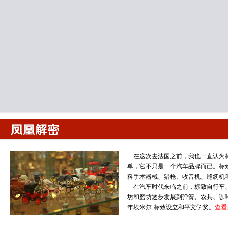
主持人 梁洪：就是斯图加特奔驰的官方博物馆。
刘鸿仓：对。
主持人 梁洪：就像我刚才说的是一个时代的缩影，并不仅仅是汽车。直播间的另
模以及老车收藏家侯晓明。
侯晓明：听众朋友大家好。
主持人 梁洪：你心目当中最出色的最棒的汽车博物馆应该是什么样的？
侯晓明：跟刘鸿仓老师差不多，他说的是奔驰的斯图加特的博物馆。我也比较喜
年奔驰在那个车间里造的第一辆奔驰车注册的第一辆奔驰车。那个博物馆没有斯
大事件历史还原，那个博物馆是还原当时制造第一辆汽车的那一刻，把那一刻凝
子，还有他用过的那些工具。还有当时他注册的那张证书，都在这个博物馆可以
主持人 梁洪：我经常去斯图加特的奔驰博物馆，去过很多次。我不知道在曼海姆
是不是对这种有一定官方性质的或者是厂家主办的类似这样博物馆，你不能说不
侯晓明：是这个意思，就像收藏车一样，也是喜欢收藏小众车。它有意义，我刚
在这次去法国之前，我也一直认为标
博物馆，你是看到了这辆车发明的始末，包括它在一百公里左右，我们看到当时
单，它不只是一个汽车品牌而已。标
科手术器械、猎枪、收音机、缝纫机
房子，怎么在这个房子里发明的汽车。还有他当时第一辆车上路时候走的136公
在汽车时代来临之前，标致自行车、摩
你会经过第一个加油站，第一个小卖店，还有奔驰太太回娘家。
凤凰解密
坊和磨坊逐步发展到弹簧、农具、咖啡
主持人 梁洪：第一位女司机。
年埃米尔·标致设立和平文学奖。
查看
侯晓明：在这个过程中你还会经过奔驰先生的墓地，当然不是在一个大的馆里全