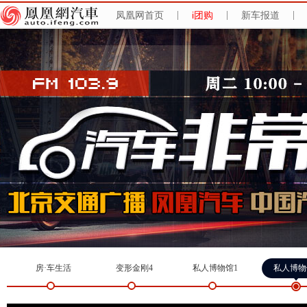
凤凰网首页
|
i团购
|
新车报道
|
房·车生活
变形金刚4
私人博物馆1
私人博物