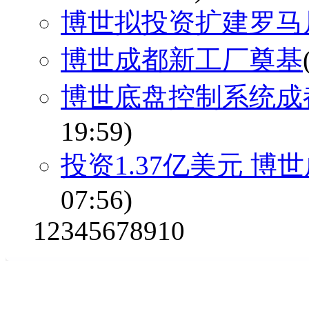
博世拟投资扩建罗马
博世成都新工厂奠基
博世底盘控制系统成
19:59)
投资1.37亿美元 
07:56)
1
2
3
4
5
6
7
8
9
10