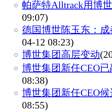
帕萨特Alltrack
09:07)
德国博世陈玉东：成
04-12 08:23)
博世集团高层变动
(2
博世集团新任CEO已
08:38)
博世集团新任CEO
08:55)