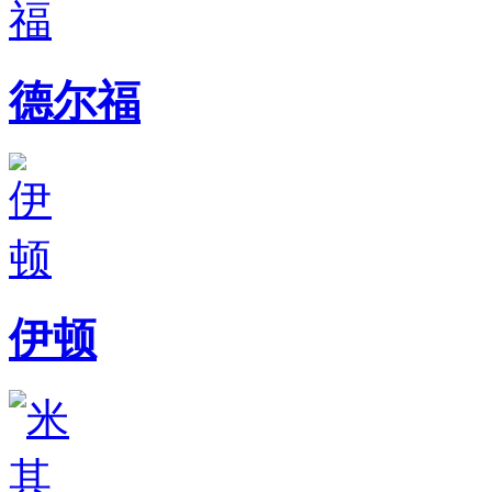
德尔福
伊顿