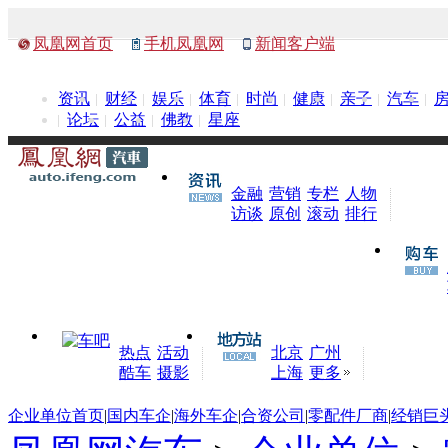
凤凰网首页
手机凤凰网
新闻客户端
资讯
财经
娱乐
体育
时尚
健康
亲子
汽车
论坛
公益
佛教
星座
金融
营销
专栏
人物
访谈
原创
滚动
排行
热点
活动
北京
广州
酷车
摄影
上海
更多
企业单位首页
|
国内车企
|
海外车企
|
合资公司
|
零配件厂商
|
经销巨