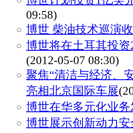
09:58)
博世 柴油技术巡演
博世将在土耳其投资2
(2012-05-07 08:30)
聚焦“清洁与经济、
亮相北京国际车展
(2
博世在华多元化业务
博世展示创新动力安