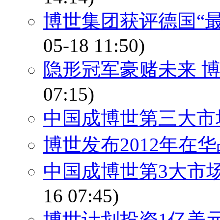
博世集团获评德国“
05-18 11:50)
隐形冠军豪赌未来 
07:15)
中国成博世第三大市
博世发布2012年在
中国成博世第3大市场
16 07:45)
博世计划投资1亿美