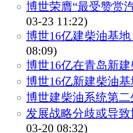
博世荣膺“最受赞赏
03-23 11:22)
博世16亿建柴油基地
08:09)
博世16亿在青岛新
博世16亿新建柴油基
博世建柴油系统第二
发展战略分歧或导致
03-20 08:32)