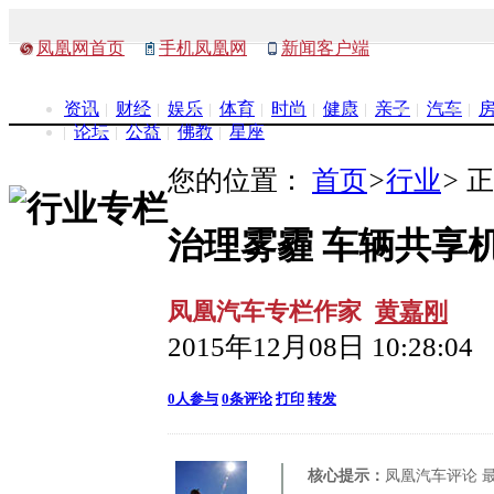
凤凰网首页
手机凤凰网
新闻客户端
资讯
财经
娱乐
体育
时尚
健康
亲子
汽车
论坛
公益
佛教
星座
您的位置：
首页
>
行业
>
正
治理雾霾 车辆共享
凤凰汽车专栏作家
黄嘉刚
2015年12月08日 10:28:04
0
人参与
0
条评论
打印
转发
核心提示：
凤凰汽车评论 