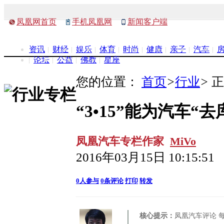
凤凰网首页
手机凤凰网
新闻客户端
资讯
财经
娱乐
体育
时尚
健康
亲子
汽车
论坛
公益
佛教
星座
您的位置：
首页
>
行业
>
正
“3•15”能为汽车“
凤凰汽车专栏作家
MiVo
2016年03月15日 10:15:51
0
人参与
0
条评论
打印
转发
核心提示：
凤凰汽车评论 每