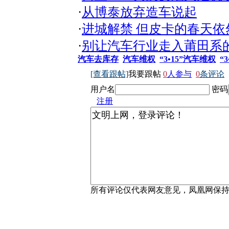
·
从博泰放弃造车说起
·
进城解禁 但皮卡的春天依
·
别让汽车行业走入莆田系
汽车去库存
汽车维权
“3•15”汽车维权
“
[查看跟帖]
我要跟帖
0
人参与
0
条评论
用户名
密码
注册
所有评论仅代表网友意见，凤凰网保