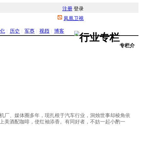
注册
登录
凤凰卫视
化
历史
军事
视频
博客
专栏介
机厂、媒体圈多年，现扎根于汽车行业，洞烛世事却棱角依
上美酒配咖啡，使红袖添香。有同好者，不妨一起小酌一