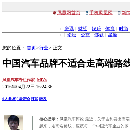
凤凰网首页
手机凤凰网
新
资讯
财经
娱乐
体育
时尚
论坛
公益
佛教
星座
您的位置：
首页
>
行业
>
正文
中国汽车品牌不适合走高端路
凤凰汽车专栏作家
MiVo
2016年04月22日 16:24:36
0
人参与
0
条评论
打印
转发
核心提示：
凤凰汽车评论 最近，关于吉利要出高
起来，走高端路线，应该每一个中国汽车企业的梦