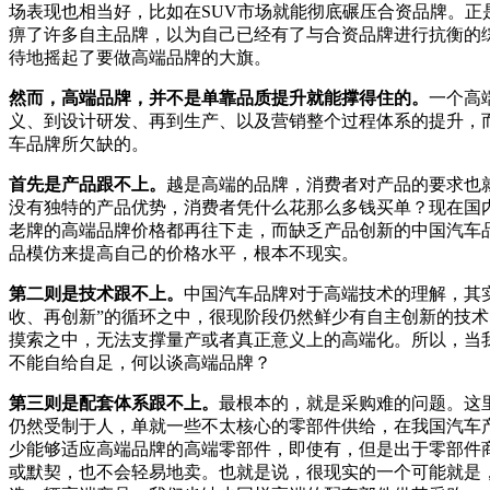
场表现也相当好，比如在SUV市场就能彻底碾压合资品牌。正
痹了许多自主品牌，以为自己已经有了与合资品牌进行抗衡的
待地摇起了要做高端品牌的大旗。
然而，高端品牌，并不是单靠品质提升就能撑得住的。
一个高
义、到设计研发、再到生产、以及营销整个过程体系的提升，
车品牌所欠缺的。
首先是产品跟不上。
越是高端的品牌，消费者对产品的要求也
没有独特的产品优势，消费者凭什么花那么多钱买单？现在国内
老牌的高端品牌价格都再往下走，而缺乏产品创新的中国汽车
品模仿来提高自己的价格水平，根本不现实。
第二则是技术跟不上。
中国汽车品牌对于高端技术的理解，其
收、再创新”的循环之中，很现阶段仍然鲜少有自主创新的技
摸索之中，无法支撑量产或者真正意义上的高端化。所以，当
不能自给自足，何以谈高端品牌？
第三则是配套体系跟不上。
最根本的，就是采购难的问题。这
仍然受制于人，单就一些不太核心的零部件供给，在我国汽车
少能够适应高端品牌的高端零部件，即使有，但是出于零部件
或默契，也不会轻易地卖。也就是说，很现实的一个可能就是