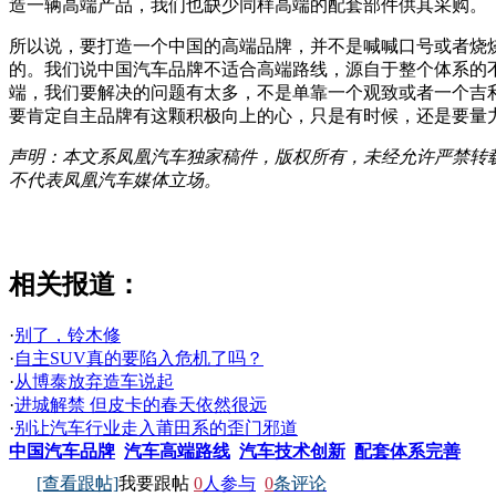
造一辆高端产品，我们也缺少同样高端的配套部件供其采购。
所以说，要打造一个中国的高端品牌，并不是喊喊口号或者烧
的。我们说中国汽车品牌不适合高端路线，源自于整个体系的
端，我们要解决的问题有太多，不是单靠一个观致或者一个吉
要肯定自主品牌有这颗积极向上的心，只是有时候，还是要量
声明：本文系凤凰汽车独家稿件，版权所有，未经允许严禁转
不代表凤凰汽车媒体立场。
相关报道：
·
别了，铃木修
·
自主SUV真的要陷入危机了吗？
·
从博泰放弃造车说起
·
进城解禁 但皮卡的春天依然很远
·
别让汽车行业走入莆田系的歪门邪道
中国汽车品牌
汽车高端路线
汽车技术创新
配套体系完善
[查看跟帖]
我要跟帖
0
人参与
0
条评论