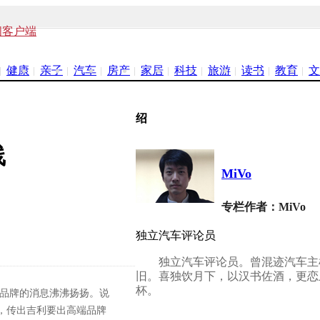
闻客户端
健康
亲子
汽车
房产
家居
科技
旅游
读书
教育
文
绍
线
MiVo
专栏作者：MiVo
独立汽车评论员
独立汽车评论员。曾混迹汽车主
旧。喜独饮月下，以汉书佐酒，更恋
杯。
端品牌的消息沸沸扬扬。说
，传出吉利要出高端品牌