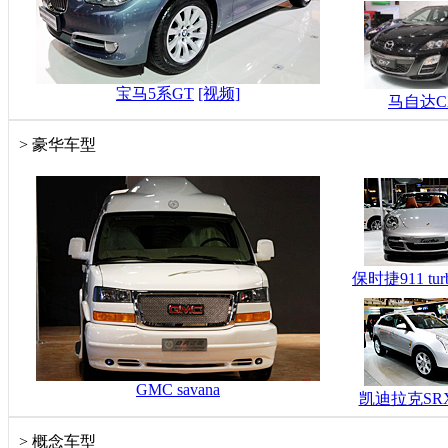
宝马5系GT
[视频]
马自达CX
>
豪华车型
保时捷911 tur
GMC savana
凯迪拉克SR
>
概念车型