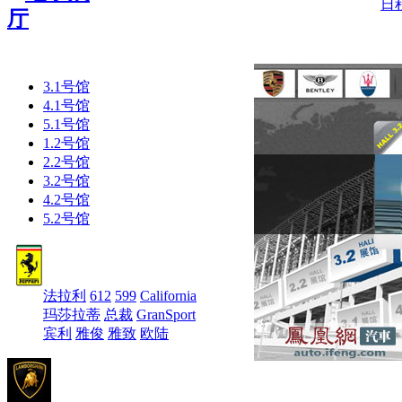
日
厅
3.1号馆
4.1号馆
5.1号馆
1.2号馆
2.2号馆
3.2号馆
4.2号馆
5.2号馆
法拉利
612
599
California
玛莎拉蒂
总裁
GranSport
宾利
雅俊
雅致
欧陆