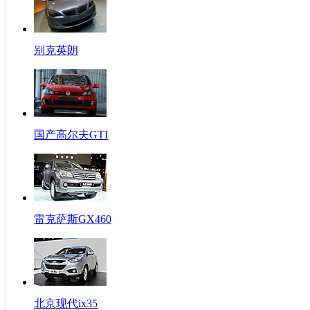
别克英朗
国产高尔夫GTI
雷克萨斯GX460
北京现代ix35