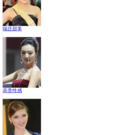
端庄甜美
高贵性感