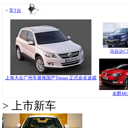
>
车T台
马自达CX
上海大众广州车展推国产Tiguan 正式命名途观
名爵MG
>
上市新车