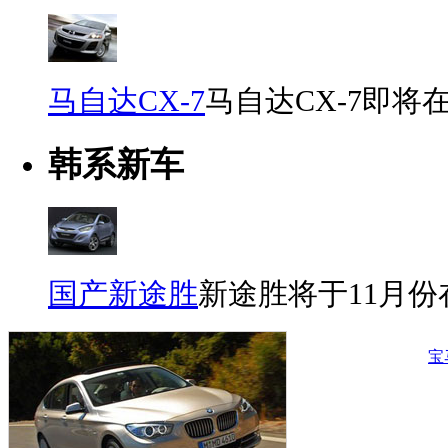
马自达CX-7
马自达CX-7即
韩系新车
国产新途胜
新途胜将于11月
宝