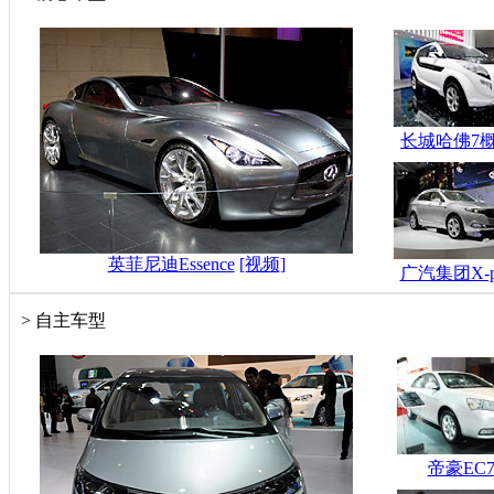
长城哈佛7
英菲尼迪Essence
[视频]
广汽集团X-p
>
自主车型
帝豪EC7