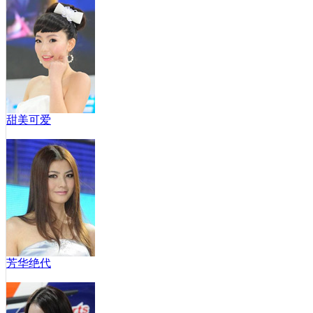
甜美可爱
芳华绝代