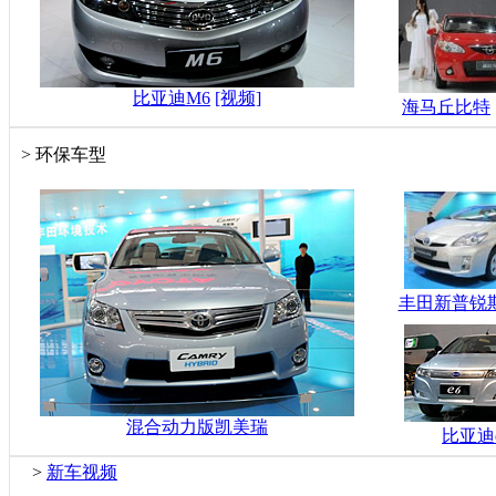
比亚迪M6
[视频]
海马丘比特
>
环保车型
丰田新普锐
混合动力版凯美瑞
比亚迪
>
新车视频