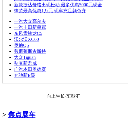
新款捷达价格出现松动 最多优惠5000元现金
锋范最高优惠1万元 现车充足颜色齐
一汽大众高尔夫
一汽丰田新皇冠
东风雪铁龙C5
沃尔沃XC60
奥迪Q5
劳斯莱斯古斯特
大众Tiguan
别克新君威
广汽本田奥德赛
奔驰新E级
向上生长-车型汇
>
焦点展车