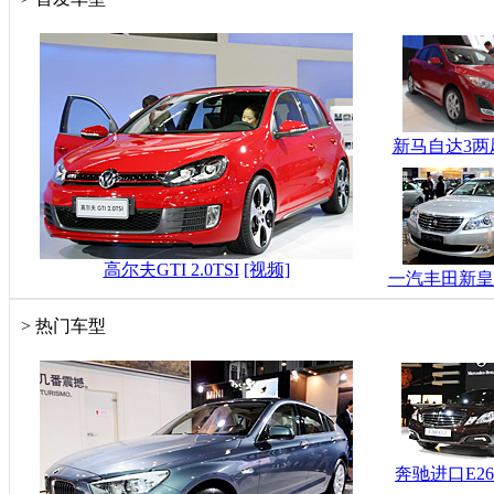
新马自达3两
高尔夫GTI 2.0TSI
[视频]
一汽丰田新皇
>
热门车型
奔驰进口E26