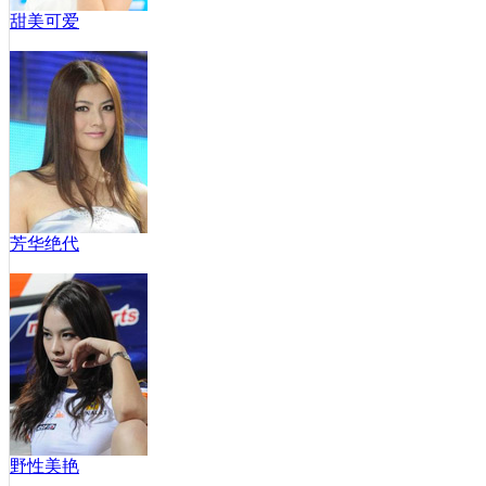
甜美可爱
芳华绝代
野性美艳