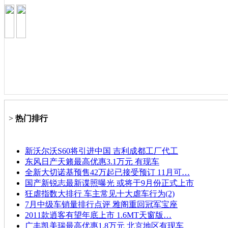
>
热门排行
新沃尔沃S60将引进中国 吉利成都工厂代工
东风日产天籁最高优惠3.1万元 有现车
全新大切诺基预售42万起已接受预订 11月可…
国产新锐志最新谍照曝光 或将于9月份正式上市
狂虐指数大排行 车主常见十大虐车行为(2)
7月中级车销量排行点评 雅阁重回冠军宝座
2011款逍客有望年底上市 1.6MT天窗版…
广丰凯美瑞最高优惠1.8万元 北京地区有现车