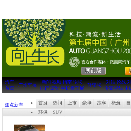
汽车
新闻
视频
指南
论坛
对话
论战
广州车展
轩辕坛
首页
排行
滚动
手机看车展
专家视线
主
首发
热门
上市
豪华
跑车
概念
自
焦点新车
环保
SUV