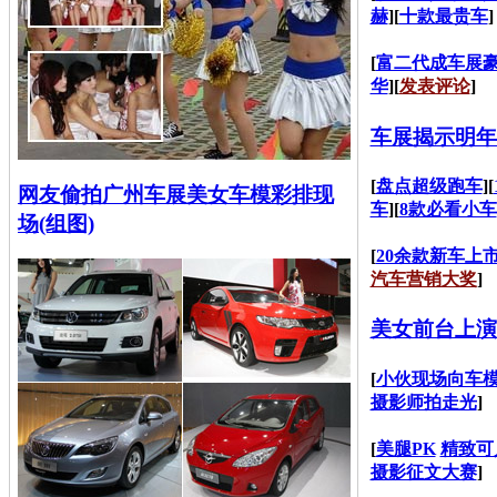
赫
][
十款最贵车
]
[
富二代成车展
华
][
发表评论
]
车展揭示明年
[
盘点超级跑车
][
网友偷拍广州车展美女车模彩排现
车
][
8款必看小车
场(组图)
[
20余款新车上
汽车营销大奖
]
美女前台上演
[
小伙现场向车
摄影师拍走光
]
[
美腿PK
精致可
摄影征文大赛
]