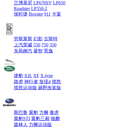
兰博基尼
LP670SV
LP650
Roadster
LP550-2
保时捷
Boxster
911
卡宴
劳斯莱斯
幻影
古斯特
上汽荣威
550
750
350
东风柳汽
菱智
景逸
捷豹
XJL
XF
X-type
路虎
神行者
发现4
揽胜
揽胜运动版
越野改装版
斯巴鲁
翼豹
力狮
傲虎
翼豹STI
翼豹三厢
驰鹏
森林人
力狮运动版